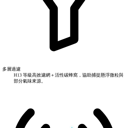
多層過濾
H13 等級高效濾網＋活性碳蜂窩，協助捕捉懸浮微粒與
部分氣味來源。