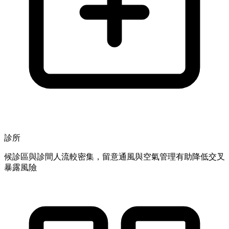
診所
候診區與診間人流較密集，留意通風與空氣管理有助降低交叉
暴露風險