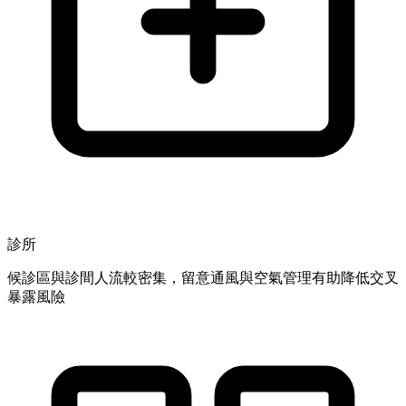
診所
候診區與診間人流較密集，留意通風與空氣管理有助降低交叉
暴露風險