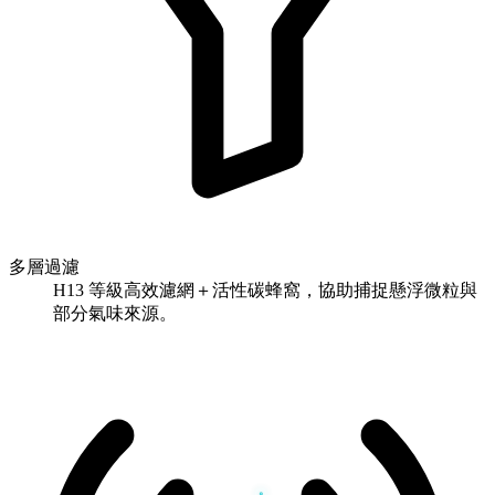
多層過濾
H13 等級高效濾網＋活性碳蜂窩，協助捕捉懸浮微粒與
部分氣味來源。