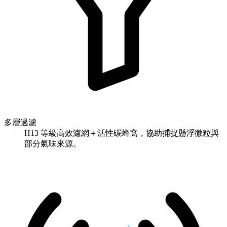
多層過濾
H13 等級高效濾網＋活性碳蜂窩，協助捕捉懸浮微粒與
部分氣味來源。