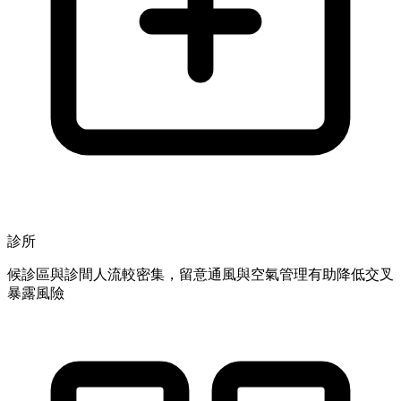
診所
候診區與診間人流較密集，留意通風與空氣管理有助降低交叉
暴露風險