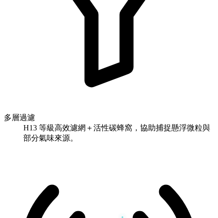
多層過濾
H13 等級高效濾網＋活性碳蜂窩，協助捕捉懸浮微粒與
部分氣味來源。