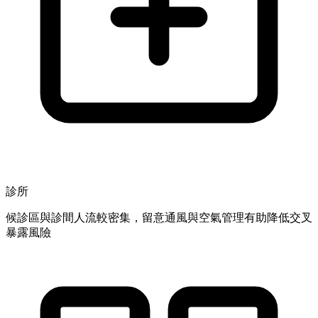
診所
候診區與診間人流較密集，留意通風與空氣管理有助降低交叉
暴露風險