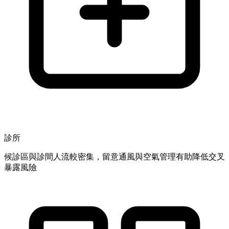
診所
候診區與診間人流較密集，留意通風與空氣管理有助降低交叉
暴露風險