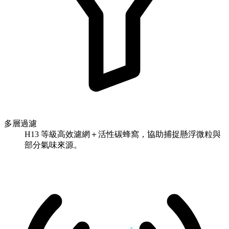
多層過濾
H13 等級高效濾網＋活性碳蜂窩，協助捕捉懸浮微粒與
部分氣味來源。