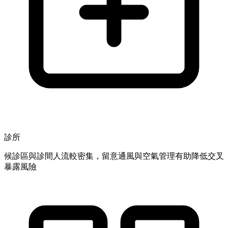
診所
候診區與診間人流較密集，留意通風與空氣管理有助降低交叉
暴露風險