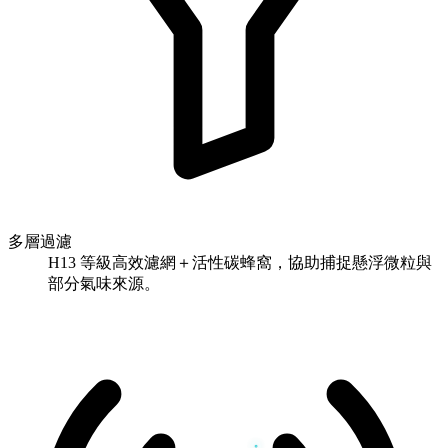
多層過濾
H13 等級高效濾網＋活性碳蜂窩，協助捕捉懸浮微粒與
部分氣味來源。