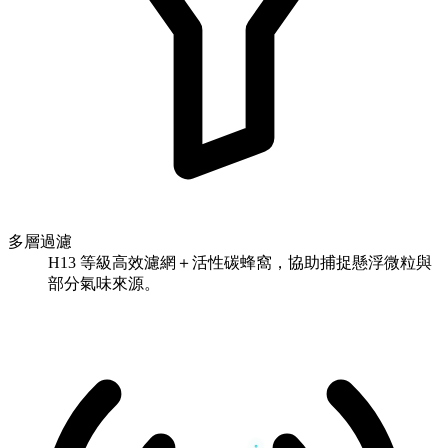
多層過濾
H13 等級高效濾網＋活性碳蜂窩，協助捕捉懸浮微粒與
部分氣味來源。