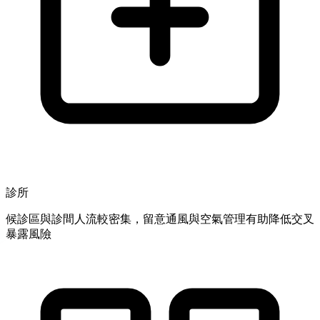
診所
候診區與診間人流較密集，留意通風與空氣管理有助降低交叉
暴露風險