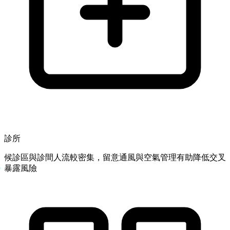
診所
候診區與診間人流較密集，留意通風與空氣管理有助降低交叉
暴露風險