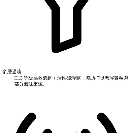
多層過濾
H13 等級高效濾網＋活性碳蜂窩，協助捕捉懸浮微粒與
部分氣味來源。