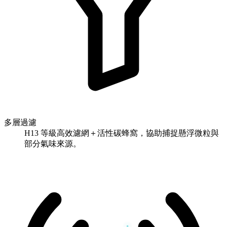
多層過濾
H13 等級高效濾網＋活性碳蜂窩，協助捕捉懸浮微粒與
部分氣味來源。