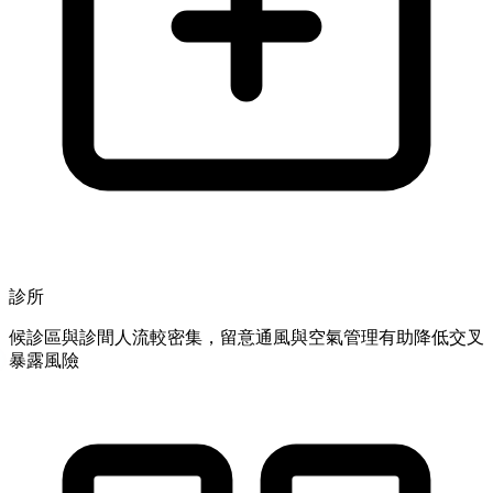
診所
候診區與診間人流較密集，留意通風與空氣管理有助降低交叉
暴露風險