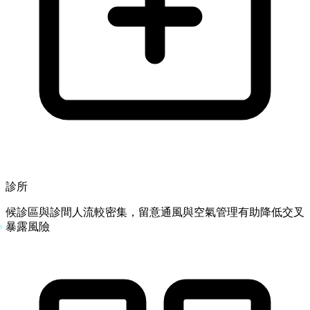
診所
候診區與診間人流較密集，留意通風與空氣管理有助降低交叉
暴露風險