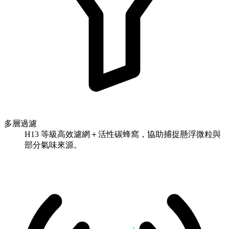
多層過濾
H13 等級高效濾網＋活性碳蜂窩，協助捕捉懸浮微粒與
部分氣味來源。