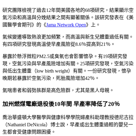
研究團隊檢視了過去12年間美國各地的68項研究，結果顯示空
氣污染和高溫與分娩結果之間有顯著關係。該研究發表在《美
國醫學會期刊》的《
Jama Network Open
》上。
氣候變遷導致熱浪更加頻繁，而高溫與新生兒體重過低有關。
有四項研究發現高溫使早產風險從8.6％提高到21％。
暴露於懸浮微粒PM2.5或臭氧也會影響懷孕。有19項研究發
現，空氣污染與早產風險增加有關。25項研究發現，空氣污染
與低出生體重（low birth weight）有關。一份研究發現，懷孕
晚期若暴露於空氣污染，死胎風險增加42％。
氣喘患者和弱勢族群是高危險群，尤其是黑人母親。
加州燃煤電廠退役後10年間 早產率降低了20％
喬治華盛頓大學醫學與健康科學學院婦產科助理教授德尼古拉
（Nathaniel DeNicola）博士說，早產或出生體重過輕的嬰兒一
生都會受健康問題困擾。