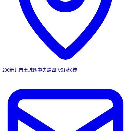
236新北市土城區中央路四段51號8樓