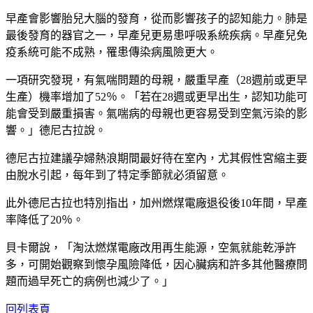
早產會影響胎兒大腦的發育，從而影響孩子的認知能力。肺是
最後發育的器官之一，早產兒更易患呼吸系統疾病。早產兒免
疫系統可能不成熟，罹患傳染病風險更大。
一項研究發現，有氣喘問題的母親，嚴重早產（28週前或更早
生產）機率增加了52％。「若在28週或更早出生，認知功能可
能會受到嚴重損害。氣喘病的母親也更容易受到空氣污染的影
響。」德尼古拉說。
德尼古拉建議孕婦熱浪期間最好待在室內，尤其假性宮縮主要
由脫水引起，每年到了特定季節就必須留意。
此外德尼古拉也特別指出，加州燃煤電廠退役後10年間，早產
率降低了20％。
貝卡爾說，「淘汰燃煤電廠改用再生能源，空氣就能乾淨許
多，可開始觀察到懷孕風險降低，因心臟病和許多其他醫療問
題而過早死亡的病例也減少了。」
回列表頁