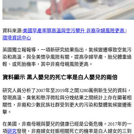
資料來源:
美國早產率隨高溫與空污攀升 非裔孕婦風險更高 |
環境資訊中心
英國獨立報報導，一項新研究結果指出，氣候變遷導致空氣污
染和高溫，與全美懷孕風險有關，提高孕婦早產、胎兒體重過
輕、或死胎機率，其中非裔母親風險更高。
資料顯示 黑人嬰兒的死亡率是白人嬰兒的兩倍
研究人員分析了2007年至2019年之間3280萬例新生兒的資料，
發現高溫、臭氧和懸浮微粒與分娩結果之間統計上存在顯著相
關性，非裔和少數民族社群受到更大的污染和整體氣候變遷衝
擊。
在美國，非裔母親與嬰兒的健康已經是公衛危機。2017年的一
項
研究
發現，非裔婦女妊娠相關死亡的機率是白人婦女的三到