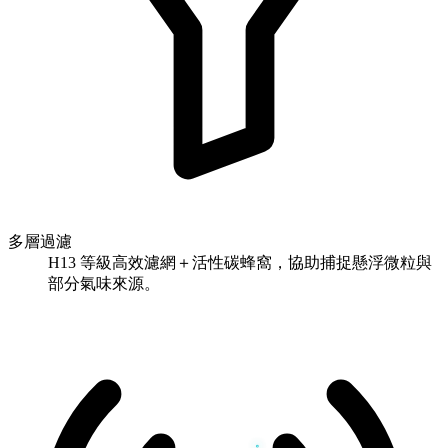
多層過濾
H13 等級高效濾網＋活性碳蜂窩，協助捕捉懸浮微粒與
部分氣味來源。