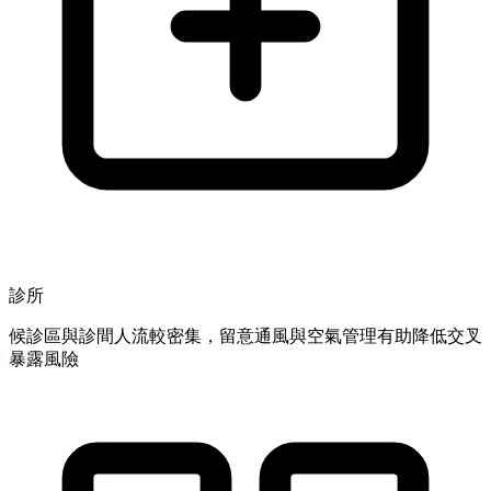
診所
候診區與診間人流較密集，留意通風與空氣管理有助降低交叉
暴露風險