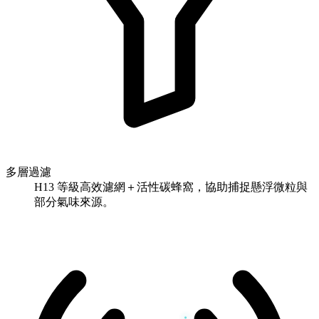
多層過濾
H13 等級高效濾網＋活性碳蜂窩，協助捕捉懸浮微粒與
部分氣味來源。