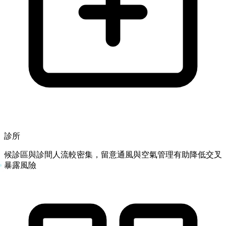
診所
候診區與診間人流較密集，留意通風與空氣管理有助降低交叉
暴露風險