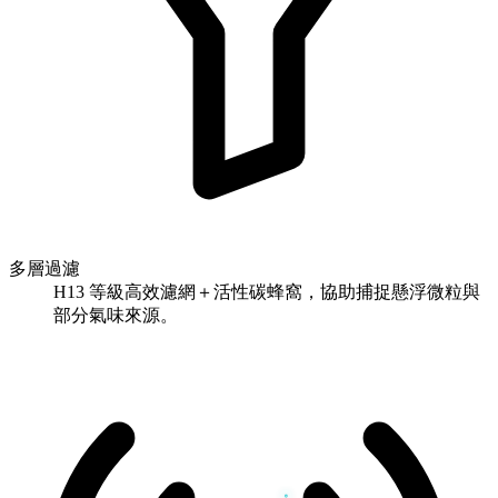
多層過濾
H13 等級高效濾網＋活性碳蜂窩，協助捕捉懸浮微粒與
部分氣味來源。