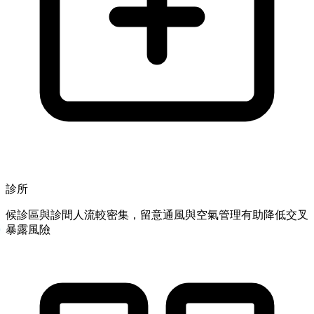
診所
候診區與診間人流較密集，留意通風與空氣管理有助降低交叉
暴露風險