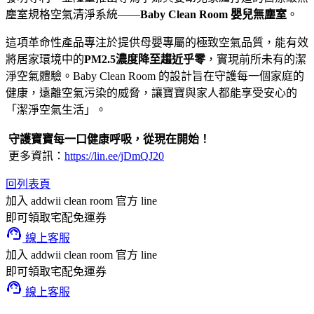
塵室規格空氣清淨系統——
Baby Clean Room 嬰兒無塵室
。
這項革命性產品專注於提供母嬰專屬的極致空氣品質，能有效
將居家環境中的
PM2.5濃度降至趨近乎零
，實現前所未有的潔
淨空氣體驗。Baby Clean Room 的設計旨在守護每一個家庭的
健康，遠離空氣污染的威脅，讓寶寶與家人都能享受安心的
「潔淨空氣生活」。
守護寶寶每一口健康呼吸，從現在開始！
更多資訊：
https://lin.ee/jDmQJ20
回列表頁
加入 addwii clean room 官方 line
即可領取宅配免運券
support_agent
線上客服
加入 addwii clean room 官方 line
即可領取宅配免運券
support_agent
線上客服