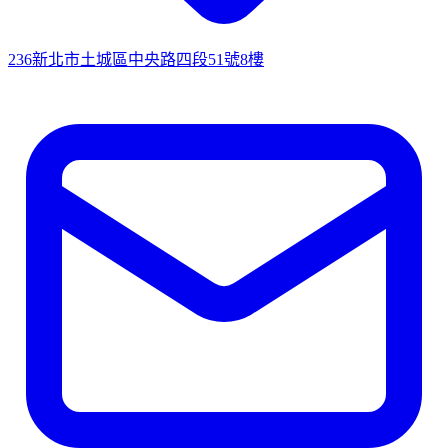
236新北市土城區中央路四段51號8樓