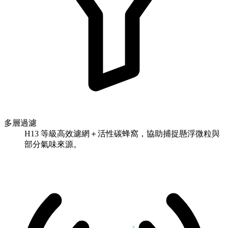
多層過濾
H13 等級高效濾網＋活性碳蜂窩，協助捕捉懸浮微粒與
部分氣味來源。