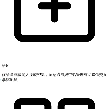
診所
候診區與診間人流較密集，留意通風與空氣管理有助降低交叉
暴露風險