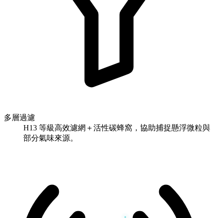
多層過濾
H13 等級高效濾網＋活性碳蜂窩，協助捕捉懸浮微粒與
部分氣味來源。