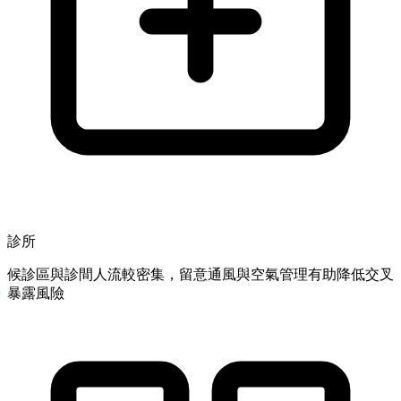
診所
候診區與診間人流較密集，留意通風與空氣管理有助降低交叉
暴露風險