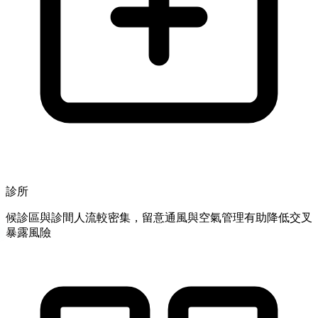
診所
候診區與診間人流較密集，留意通風與空氣管理有助降低交叉
暴露風險