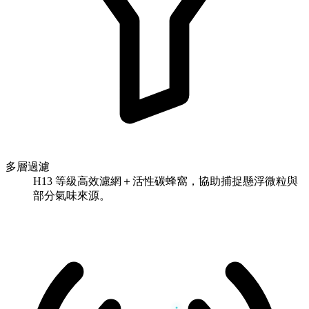
多層過濾
H13 等級高效濾網＋活性碳蜂窩，協助捕捉懸浮微粒與
部分氣味來源。