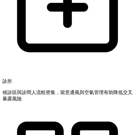
診所
候診區與診間人流較密集，留意通風與空氣管理有助降低交叉
暴露風險