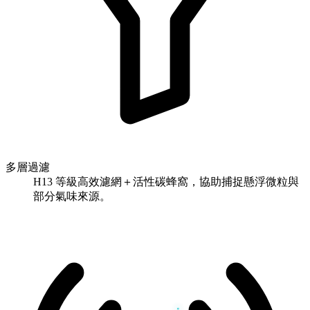
多層過濾
H13 等級高效濾網＋活性碳蜂窩，協助捕捉懸浮微粒與
部分氣味來源。