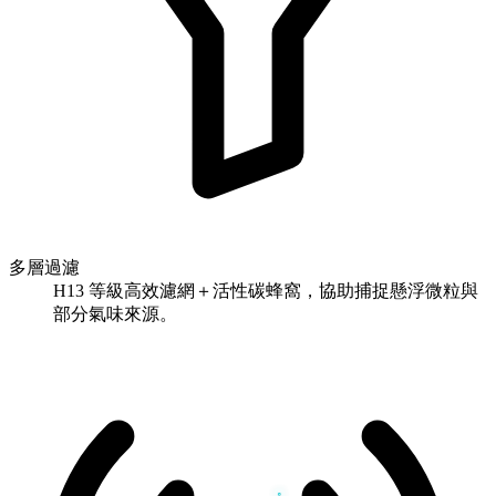
多層過濾
H13 等級高效濾網＋活性碳蜂窩，協助捕捉懸浮微粒與
部分氣味來源。