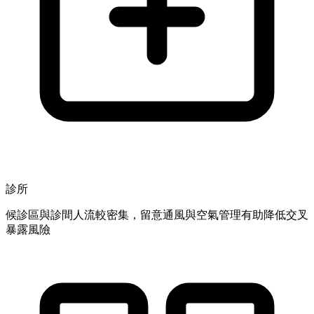
診所
候診區與診間人流較密集，留意通風與空氣管理有助降低交叉
暴露風險