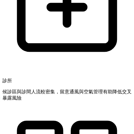
診所
候診區與診間人流較密集，留意通風與空氣管理有助降低交叉
暴露風險