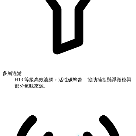
多層過濾
H13 等級高效濾網＋活性碳蜂窩，協助捕捉懸浮微粒與
部分氣味來源。