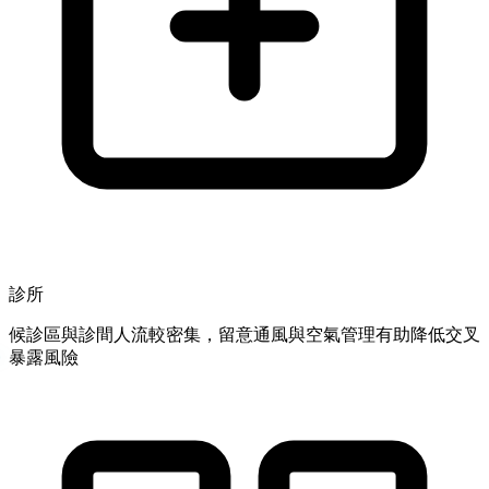
診所
候診區與診間人流較密集，留意通風與空氣管理有助降低交叉
暴露風險