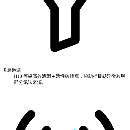
多層過濾
H13 等級高效濾網＋活性碳蜂窩，協助捕捉懸浮微粒與
部分氣味來源。