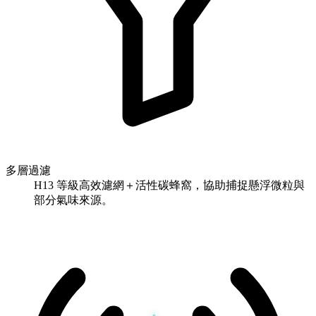
多層過濾
H13 等級高效濾網＋活性碳蜂窩，協助捕捉懸浮微粒與
部分氣味來源。