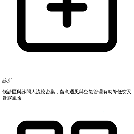
診所
候診區與診間人流較密集，留意通風與空氣管理有助降低交叉
暴露風險