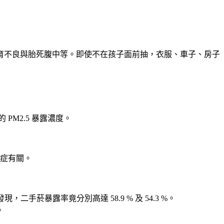
育不良與胎死腹中等。即使不在孩子面前抽，衣服、車子、房子
PM2.5 暴露濃度。
症有關。
二手菸暴露率竟分別高達 58.9 % 及 54.3 %。
。