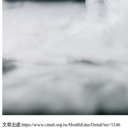
文章出處:https://www.cmuh.org.tw/HealthEdus/Detail?no=5146