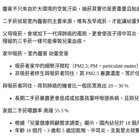
霾害不只來自於大環境的空氣汙染，抽菸其實也是更重要且貼
二手菸就是室內霾害的主要來源，唯有及早戒菸，才能讓幼童
父母吸菸，會增加下一代得肺癌的風險，更會使孩子得中耳炎
殘留的三手菸一樣可能導致兒童血癌。
家中吸菸 = 室內霾害 幼童受害
吸菸者家中的細懸浮微粒（PM2.5; PM = particulate m
非吸菸者終生與吸菸者同住，其 PM2.5 暴露濃度，等於住
與吸菸者同住，得到肺癌的機會比一般民眾高出 20 ~ 30 %
長期二手菸暴露更會造成或加重孩童呼吸道疾病，且與兒
家庭二手菸曝露率 高達 55.3 %
根據「兒童健康照顧需求調查」顯示，國內幼兒於 18 個月大的二
年齡 18 個月、3 歲和 5 歲因氣喘、中耳炎、支氣管炎就醫的幼