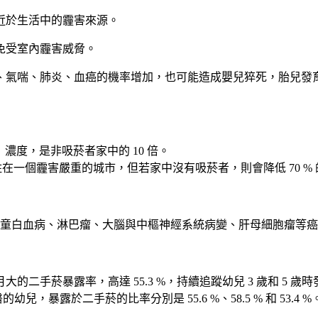
近於生活中的霾害來源。
免受室內霾害威脅。
、氣喘、肺炎、血癌的機率增加，也可能造成嬰兒猝死，胎兒發
atter）濃度，是非吸菸者家中的 10 倍。
在一個霾害嚴重的城市，但若家中沒有吸菸者，則會降低 70 % 的 
童白血病、淋巴瘤、大腦與中樞神經系統病變、肝母細胞瘤等癌
手菸暴露率，高達 55.3 %，持續追蹤幼兒 3 歲和 5 歲時發現，
兒，暴露於二手菸的比率分別是 55.6 %、58.5 % 和 53.4 %