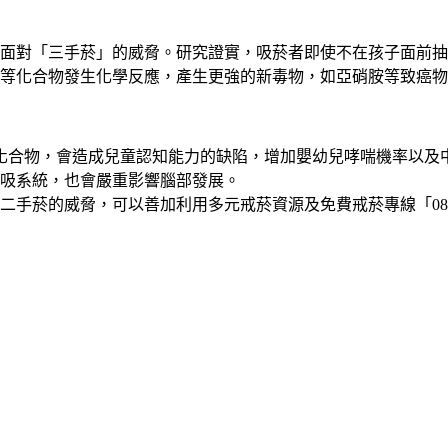
面對「三手菸」的威脅。研究證實，吸菸者即使不在孩子面前抽
等化合物發生化學反應，產生更強的新毒物，如亞硝胺等致癌物
致癌化合物，會造成兒童認知能力的缺陷，增加嬰幼兒哮喘機率以
吸系統，也會嚴重影響腦部發展。
菸的威脅，可以善加利用多元戒菸資源及免費戒菸專線「0800-