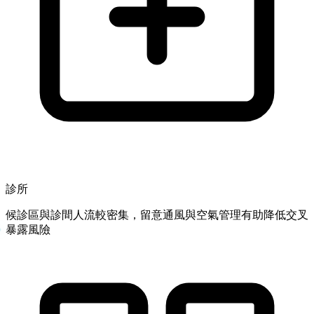
診所
候診區與診間人流較密集，留意通風與空氣管理有助降低交叉
暴露風險