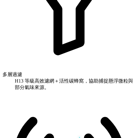
多層過濾
H13 等級高效濾網＋活性碳蜂窩，協助捕捉懸浮微粒與
部分氣味來源。