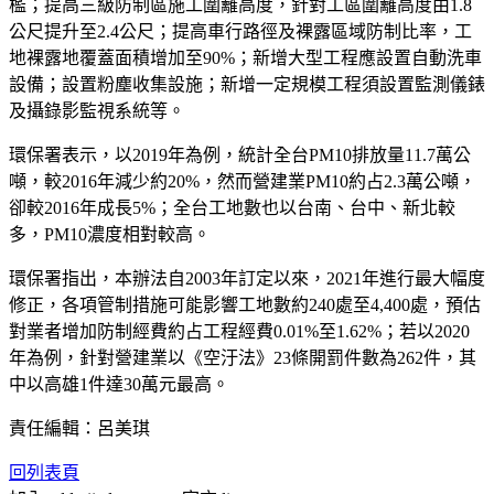
檻；提高三級防制區施工圍籬高度，針對工區圍籬高度由1.8
公尺提升至2.4公尺；提高車行路徑及裸露區域防制比率，工
地裸露地覆蓋面積增加至90%；新增大型工程應設置自動洗車
設備；設置粉塵收集設施；新增一定規模工程須設置監測儀錶
及攝錄影監視系統等。
環保署表示，以2019年為例，統計全台PM10排放量11.7萬公
噸，較2016年減少約20%，然而營建業PM10約占2.3萬公噸，
卻較2016年成長5%；全台工地數也以台南、台中、新北較
多，PM10濃度相對較高。
環保署指出，本辦法自2003年訂定以來，2021年進行最大幅度
修正，各項管制措施可能影響工地數約240處至4,400處，預估
對業者增加防制經費約占工程經費0.01%至1.62%；若以2020
年為例，針對營建業以《空汙法》23條開罰件數為262件，其
中以高雄1件達30萬元最高。
責任編輯：呂美琪
回列表頁