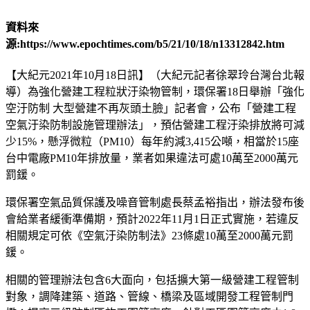
資料來
源:https://www.epochtimes.com/b5/21/10/18/n13312842.htm
【大紀元2021年10月18日訊】（大紀元記者徐翠玲台灣台北報
導）為強化營建工程粒狀汙染物管制，環保署18日舉辦「強化
空汙防制 大型營建不再灰頭土臉」記者會，公布「營建工程
空氣汙染防制設施管理辦法」，預估營建工程汙染排放將可減
少15%，懸浮微粒（PM10）每年約減3,415公噸，相當於15座
台中電廠PM10年排放量，業者如果違法可處10萬至2000萬元
罰鍰。
環保署空氣品質保護及噪音管制處長蔡孟裕指出，辦法發布後
會給業者緩衝準備期，預計2022年11月1日正式實施，若違反
相關規定可依《空氣汙染防制法》23條處10萬至2000萬元罰
鍰。
相關的管理辦法包含6大面向，包括擴大第一級營建工程管制
對象，調降建築、道路、管線、橋梁及區域開發工程管制門