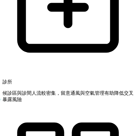
診所
候診區與診間人流較密集，留意通風與空氣管理有助降低交叉
暴露風險