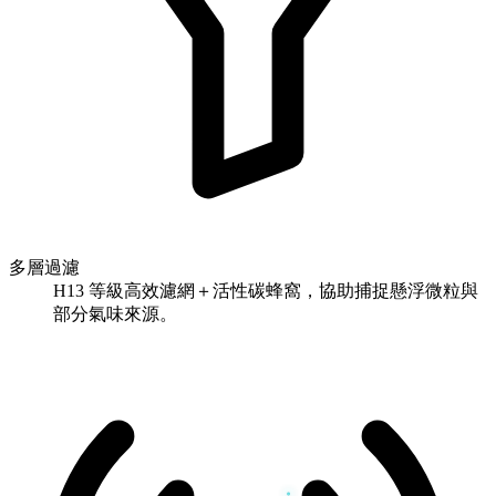
多層過濾
H13 等級高效濾網＋活性碳蜂窩，協助捕捉懸浮微粒與
部分氣味來源。