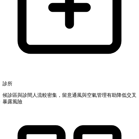
診所
候診區與診間人流較密集，留意通風與空氣管理有助降低交叉
暴露風險