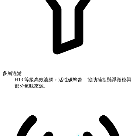
多層過濾
H13 等級高效濾網＋活性碳蜂窩，協助捕捉懸浮微粒與
部分氣味來源。