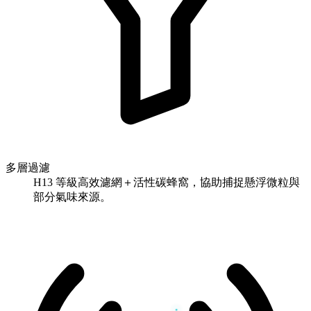
多層過濾
H13 等級高效濾網＋活性碳蜂窩，協助捕捉懸浮微粒與
部分氣味來源。