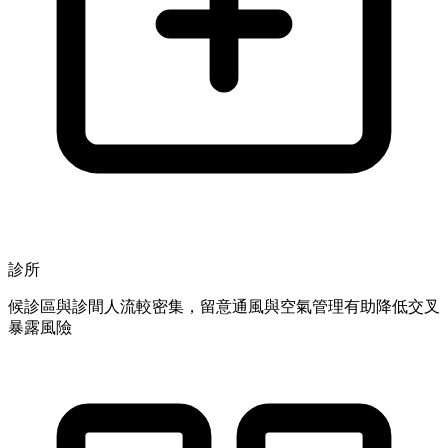
診所
候診區與診間人流較密集，留意通風與空氣管理有助降低交叉
暴露風險