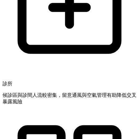
診所
候診區與診間人流較密集，留意通風與空氣管理有助降低交叉
暴露風險