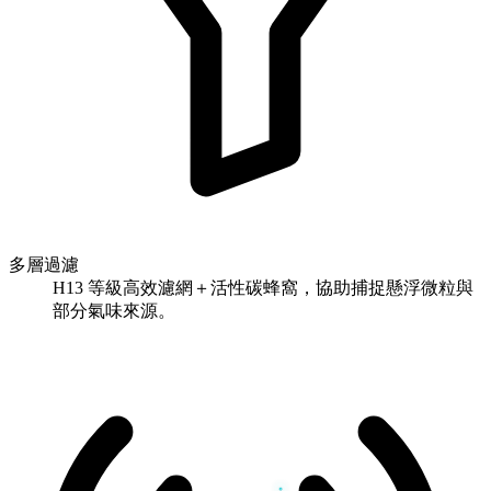
多層過濾
H13 等級高效濾網＋活性碳蜂窩，協助捕捉懸浮微粒與
部分氣味來源。