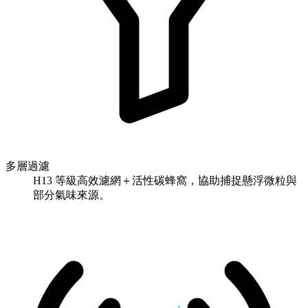
多層過濾
H13 等級高效濾網＋活性碳蜂窩，協助捕捉懸浮微粒與
部分氣味來源。