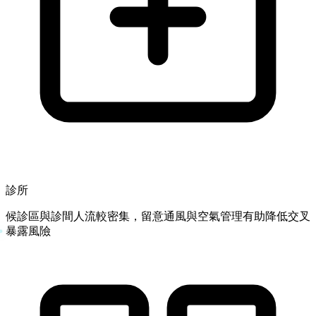
診所
候診區與診間人流較密集，留意通風與空氣管理有助降低交叉
暴露風險