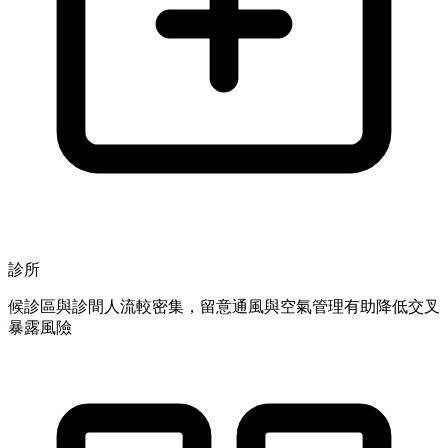
診所
候診區與診間人流較密集，留意通風與空氣管理有助降低交叉
暴露風險