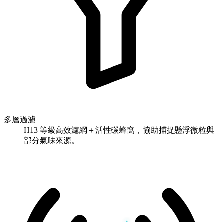
多層過濾
H13 等級高效濾網＋活性碳蜂窩，協助捕捉懸浮微粒與
部分氣味來源。