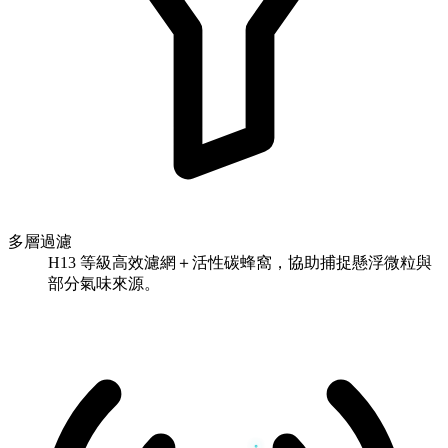
多層過濾
H13 等級高效濾網＋活性碳蜂窩，協助捕捉懸浮微粒與
部分氣味來源。