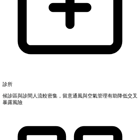
診所
候診區與診間人流較密集，留意通風與空氣管理有助降低交叉
暴露風險