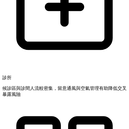
診所
候診區與診間人流較密集，留意通風與空氣管理有助降低交叉
暴露風險