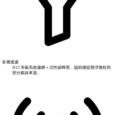
多層過濾
H13 等級高效濾網＋活性碳蜂窩，協助捕捉懸浮微粒與
部分氣味來源。