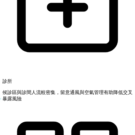
診所
候診區與診間人流較密集，留意通風與空氣管理有助降低交叉
暴露風險