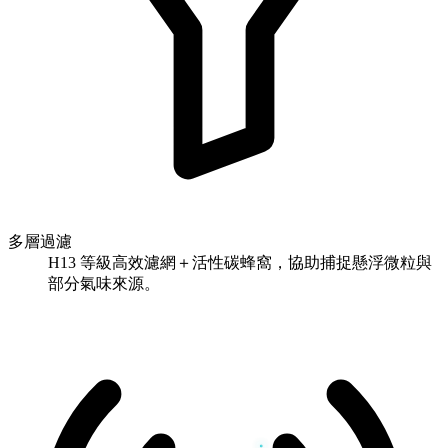
多層過濾
H13 等級高效濾網＋活性碳蜂窩，協助捕捉懸浮微粒與
部分氣味來源。