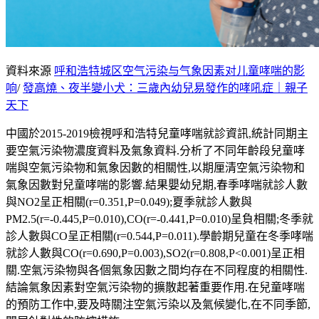
資料來源
呼和浩特城区空气污染与气象因素对儿童哮喘的影
响
/
發高燒、夜半變小犬：三歲內幼兒易發作的哮吼症｜親子
天下
中國於2015-2019檢視呼和浩特兒童哮喘就診資訊,統計同期主
要空氣污染物濃度資料及氣象資料.分析了不同年齡段兒童哮
喘與空氣污染物和氣象因數的相關性,以期厘清空氣污染物和
氣象因數對兒童哮喘的影響.結果嬰幼兒期,春季哮喘就診人數
與NO2呈正相關(r=0.351,P=0.049);夏季就診人數與
PM2.5(r=-0.445,P=0.010),CO(r=-0.441,P=0.010)呈負相關;冬季就
診人數與CO呈正相關(r=0.544,P=0.011).學齡期兒童在冬季哮喘
就診人數與CO(r=0.690,P=0.003),SO2(r=0.808,P<0.001)呈正相
關.空氣污染物與各個氣象因數之間均存在不同程度的相關性.
結論氣象因素對空氣污染物的擴散起著重要作用.在兒童哮喘
的預防工作中,要及時關注空氣污染以及氣候變化,在不同季節,