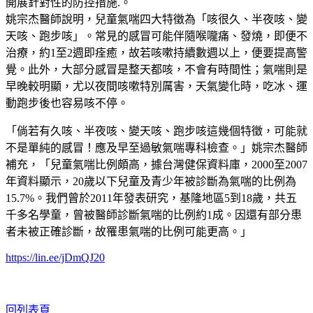
開展針對性的防控措施.。
姚宗杰醫師說明，兒童氣喘四大特徵為「咳很久、半夜咳、變
天咳、跑步咳」。常見的感冒可能伴隨喉嚨痛、發燒，即便不
治療，約1至2週即痊癒，故若咳嗽持續數週以上，便要提高警
覺。此外，大部分感冒是整天都咳，不會有時間性；氣喘則是
早晚較明顯，尤以夜間咳嗽特別厲害，天氣變化時，吃冰、運
動跑步後也容易咳不停。
「倘若有久咳、半夜咳、變天咳、跑步咳這幾個特徵，可能就
不是單純的感冒！應及早至過敏氣喘專科檢查。」姚宗杰醫師
補充，「兒童氣喘比例頗高，據台灣健保資料庫，2000至2007
年資料顯示，20歲以下兒童及青少年被診斷為氣喘的比例為
15.7%。我們曾於2011年發表研究，基隆地區5到18歲，共五
千多名學童，曾被醫師診斷氣喘的比例約1成。因還有部分患
者未被正確診斷，故罹患氣喘的比例可能更高。」
https://lin.ee/jDmQJ20
回列表頁