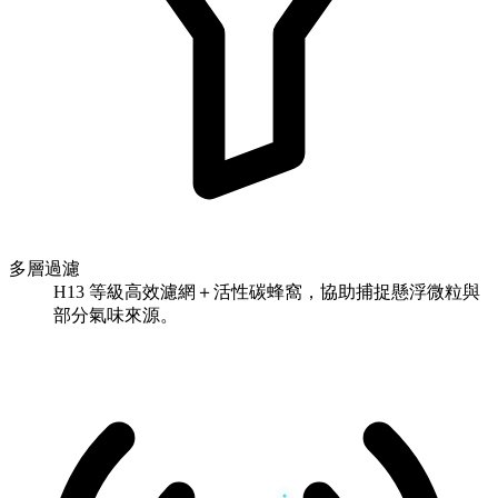
多層過濾
H13 等級高效濾網＋活性碳蜂窩，協助捕捉懸浮微粒與
部分氣味來源。