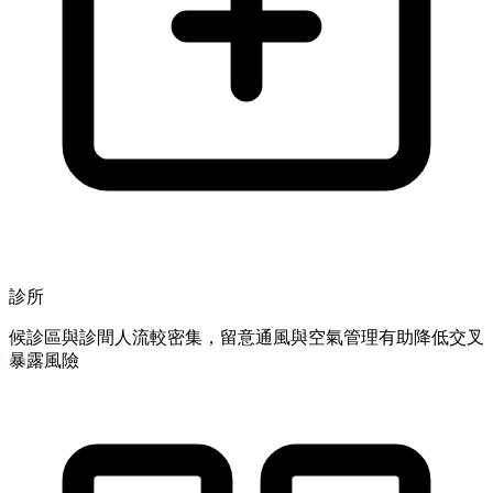
診所
候診區與診間人流較密集，留意通風與空氣管理有助降低交叉
暴露風險