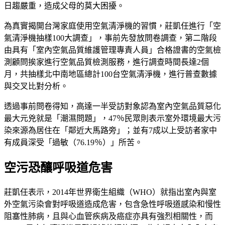
日趨嚴重，造成父母的莫大困擾。
為真實揭開台灣家庭使用空氣清淨機的習慣，莊凱任進行「空
氣清淨機抽樣100大調查」，事前先發放問卷調查，第二階段
由具有「室內空氣品質維護管理專責人員」合格證書的空氣檢
測顧問挨家進行空氣品質檢測服務，進行調查時間長達2個
月，共抽樣北中南地區總計100台空氣清淨機，進行普查數據
與交叉比對分析。
透過事前問卷得知，高達一半受訪對象認為室內空氣品質惡化
最大元兇就是「潮濕問題」，47％民眾則表示室外環境最大污
染來源為居住在「鄰近大馬路旁」；並有7成以上受訪者家中
有成員深受「過敏（76.19％）」所苦。
空污恐釀呼吸道危害
莊凱任表示，2014年世界衛生組織（WHO）就指出室內與室
外空氣污染會對呼吸道造成危害，包含急性呼吸道感染和慢性
阻塞性肺病，且與心血管疾病及癌症亦具有強烈相關性，而