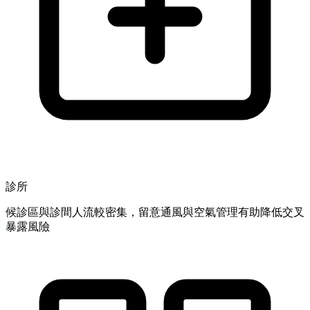
診所
候診區與診間人流較密集，留意通風與空氣管理有助降低交叉
暴露風險