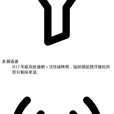
多層過濾
H13 等級高效濾網＋活性碳蜂窩，協助捕捉懸浮微粒與
部分氣味來源。