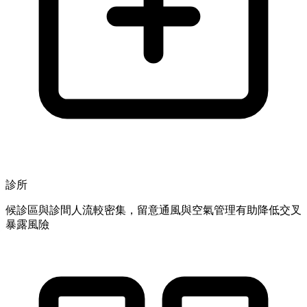
診所
候診區與診間人流較密集，留意通風與空氣管理有助降低交叉
暴露風險