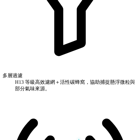
多層過濾
H13 等級高效濾網＋活性碳蜂窩，協助捕捉懸浮微粒與
部分氣味來源。