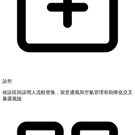
診所
候診區與診間人流較密集，留意通風與空氣管理有助降低交叉
暴露風險