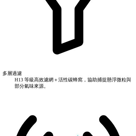
多層過濾
H13 等級高效濾網＋活性碳蜂窩，協助捕捉懸浮微粒與
部分氣味來源。