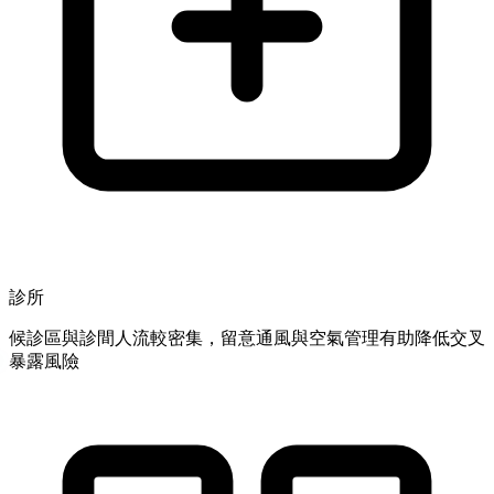
診所
候診區與診間人流較密集，留意通風與空氣管理有助降低交叉
暴露風險