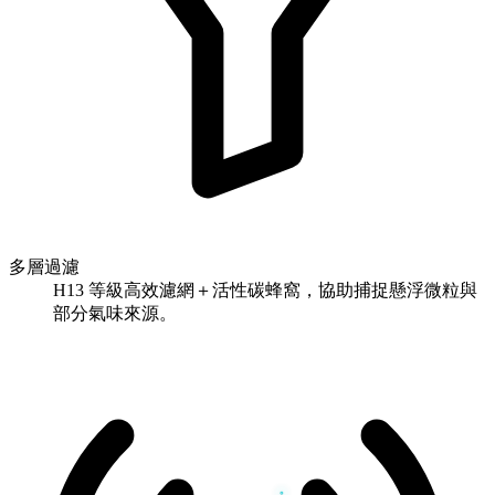
多層過濾
H13 等級高效濾網＋活性碳蜂窩，協助捕捉懸浮微粒與
部分氣味來源。