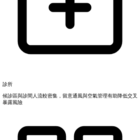
診所
候診區與診間人流較密集，留意通風與空氣管理有助降低交叉
暴露風險