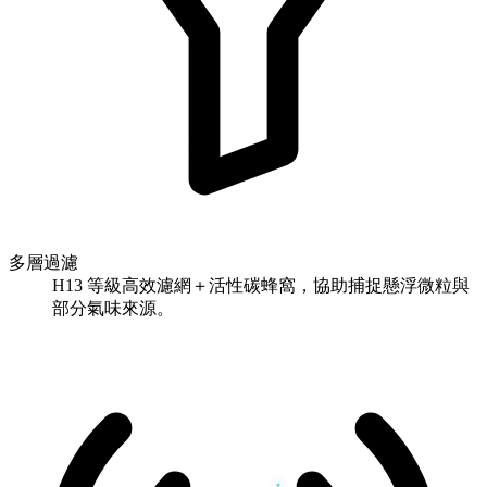
多層過濾
H13 等級高效濾網＋活性碳蜂窩，協助捕捉懸浮微粒與
部分氣味來源。