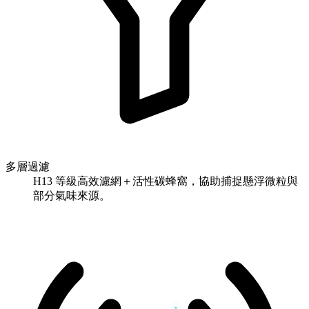
多層過濾
H13 等級高效濾網＋活性碳蜂窩，協助捕捉懸浮微粒與
部分氣味來源。