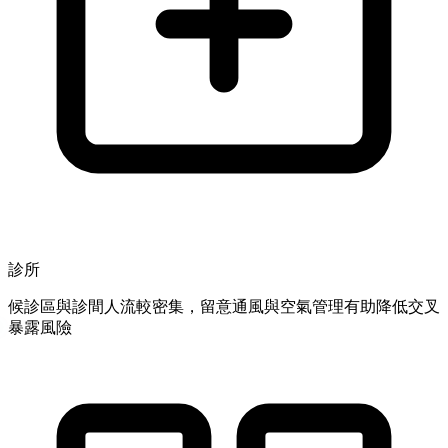
診所
候診區與診間人流較密集，留意通風與空氣管理有助降低交叉
暴露風險