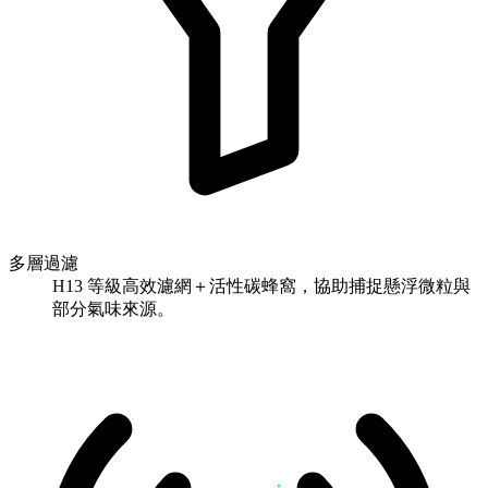
多層過濾
H13 等級高效濾網＋活性碳蜂窩，協助捕捉懸浮微粒與
部分氣味來源。