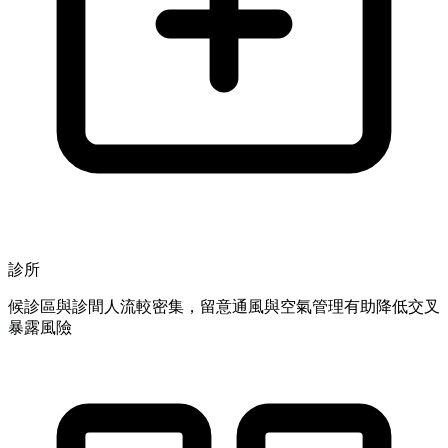
診所
候診區與診間人流較密集，留意通風與空氣管理有助降低交叉
暴露風險