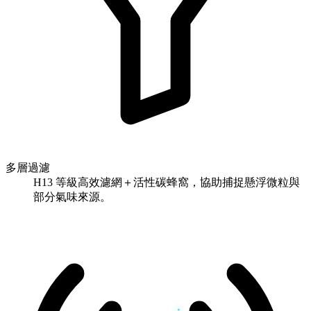
多層過濾
H13 等級高效濾網＋活性碳蜂窩，協助捕捉懸浮微粒與
部分氣味來源。