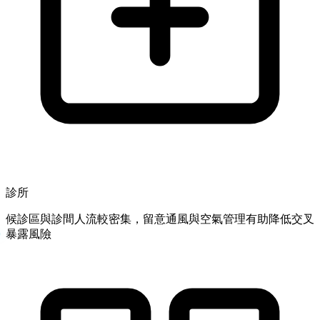
診所
候診區與診間人流較密集，留意通風與空氣管理有助降低交叉
暴露風險