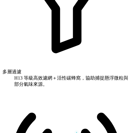
多層過濾
H13 等級高效濾網＋活性碳蜂窩，協助捕捉懸浮微粒與
部分氣味來源。