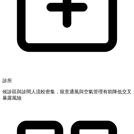
診所
候診區與診間人流較密集，留意通風與空氣管理有助降低交叉
暴露風險