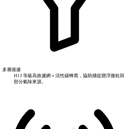
多層過濾
H13 等級高效濾網＋活性碳蜂窩，協助捕捉懸浮微粒與
部分氣味來源。