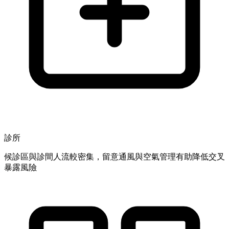
診所
候診區與診間人流較密集，留意通風與空氣管理有助降低交叉
暴露風險