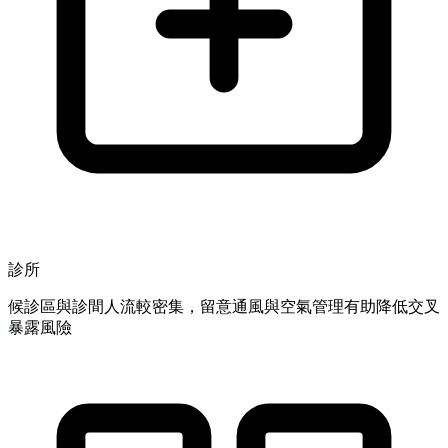
診所
候診區與診間人流較密集，留意通風與空氣管理有助降低交叉
暴露風險