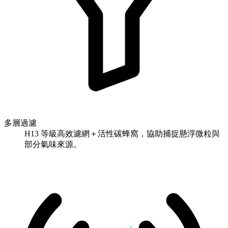
多層過濾
H13 等級高效濾網＋活性碳蜂窩，協助捕捉懸浮微粒與
部分氣味來源。