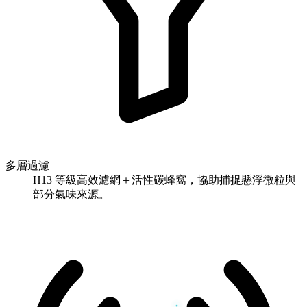
多層過濾
H13 等級高效濾網＋活性碳蜂窩，協助捕捉懸浮微粒與
部分氣味來源。