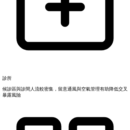
診所
候診區與診間人流較密集，留意通風與空氣管理有助降低交叉
暴露風險